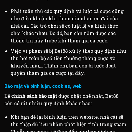
Phải tuân thủ các quy định và luật cá cược cũng
như điều khoản khi tham gia nhận ưu đãi của
nhà cái. Các trò chơi sẽ có luật lệ và hình thức
chơi khác nhau. Do đó, bạn cần nắm được các
thông tin này trước khi tham gia cá cược.
Việc vi phạm sẽ bị Bet88 xử lý theo quy định như
thu hồi toàn bộ số tiền thưởng thắng cược và
khuyến mãi,… Thậm chí, bạn còn bị tước đoạt
quyền tham gia cá cược tại đây.
Bảo mật về bình luận, cookies, web
Để
chính sách bảo mật
được chặt chẽ nhất, Bet88
còn có rất nhiều quy định khác nhau:
Khi bạn để lại bình luận trên website, nhà cái sẽ
thu thập dữ liệu nhằm phát hiện tình trạng spam.
Chuỗi user agent sẽ đem đến cho bạn dịch vụ