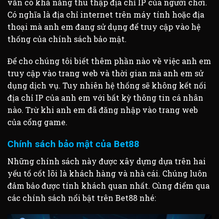
vẫn có khả năng thu thập địa chỉ IP của người chơi.
Có nghĩa là địa chỉ internet trên máy tính hoặc địa
thoại mà anh em đang sử dụng để truy cập vào hệ
thống của chính sách bảo mật.
Để cho chúng tôi biết thêm phần nào về việc anh em
truy cập vào trang web và thời gian mà anh em sử
dụng dịch vụ. Tuy nhiên hệ thống sẽ không kết nối
địa chỉ IP của anh em với bất kỳ thông tin cá nhân
nào. Trừ khi anh em đã đăng nhập vào trang web
của cổng game.
Chính sách bảo mật của Bet88
Những chính sách này được xây dựng dựa trên hai
yếu tố cốt lõi là khách hàng và nhà cái. Chúng luôn
đảm bảo được tính khách quan nhất. Cùng điểm qua
các chính sách nổi bật trên Bet88 nhé: