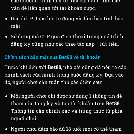
các chương trình đến từ nhà cái cũng như các
vấn đề liên quan tới tài khoản cược.
Địa chỉ IP được lưu tự động và đảm bảo tính bảo
mật.
Sử dụng mã OTP qua điện thoại trong quá trình
đăng ký cũng như các thao tác nạp – rút tiền.
Chính sách bảo mật của Bet88 về tài khoản
Trước khi đến với
Bet88
, nhà cái cũng đã nêu ra các
chính sách của mình trong bước đăng ký. Dựa vào
đó, người chơi cần tuân thủ các điểm sau:
Mỗi người chơi chỉ được sử dụng 1 thông tin để
tham gia đăng ký và tạo tài khoản trên
Bet88
.
Thông tin cần chính xác và trung thực từ phía
người chơi.
Người chơi đảm bảo đủ 18 tuổi mới có thể tham