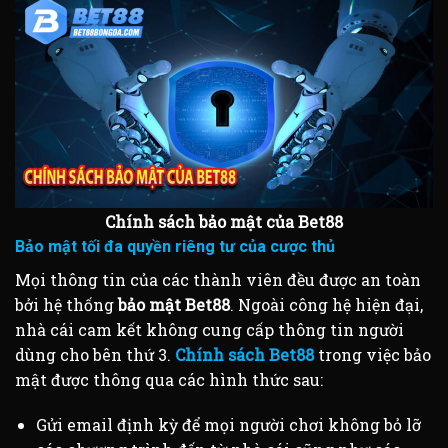
Chính sách bảo mật của Bet88
Bảo mật tối đa quyền riêng tư của cược thủ
Mọi thông tin của các thành viên đều được an toàn
bởi hệ thống
bảo mật Bet88
. Ngoài công hệ hiện đại,
nhà cái cam kết không cung cấp thông tin người
dùng cho bên thứ 3.
Chính sách Bet88
trong việc bảo
mật được thông qua các hình thức sau:
Gửi email định kỳ để mọi người chơi không bỏ lỡ