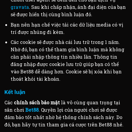
gravata
. Sau khi chấp nhận, ảnh đại diện của bạn
sẽ được hiển thị cùng bình luận đó.
Bạn nên hạn chế việc tải các dữ liệu media có vị
trí được nhúng đi kèm.
Các cookie sẽ được nhà cái lưu trữ trong 1 năm.
Nhờ đó, bạn có thể tham gia bình luận mà không
cần phải nhập thông tin nhiều lần. Thông tin
đăng nhập được cookie lưu trữ giúp bạn có thể
vào Bet88 dễ dàng hơn. Cookie sẽ bị xóa khi bạn
thoát khỏi tài khoản.
Kết luận
Các
chính sách bảo mật
là vô cùng quan trọng tại
sân chơi
Bet88
. Quyền lợi của người chơi sẽ được
đảm bảo tốt nhất nhờ hệ thống chính sách này. Do
đó, bạn hãy tự tin tham gia cá cược trên Bet88 nhé.