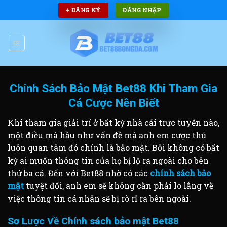
Skip
+ ĐĂNG KÝ
ĐĂNG NHẬP
to
content
Chính Sách Bảo Mật Bet88 Khi Tham Gia
Cá Cược Nên Biết
Khi tham gia giải trí ở bất kỳ nhà cái trực tuyến nào,
một điều mà hầu như vấn đề mà anh em cược thủ
luôn quan tâm đó chính là bảo mật. Bởi không có bất
kỳ ai muốn thông tin của họ bị lộ ra ngoài cho bên
thứ ba cả. Đến với Bet88 nhờ có các
chính sách bảo
mật
tuyệt đối, anh em sẽ không cần phải lo lắng về
việc thông tin cá nhân sẽ bị rò rỉ ra bên ngoài.
Sơ Lược Về Chính sách bảo mật Bet88