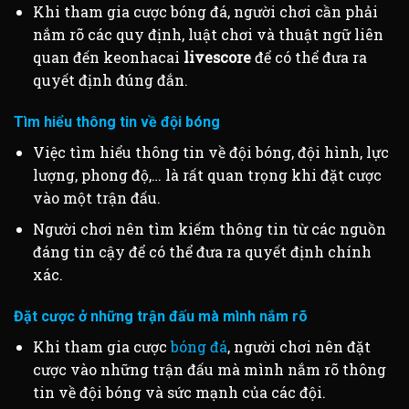
Khi tham gia cược bóng đá, người chơi cần phải
nắm rõ các quy định, luật chơi và thuật ngữ liên
quan đến keonhacai
livescore
để có thể đưa ra
quyết định đúng đắn.
Tìm hiểu thông tin về đội bóng
Việc tìm hiểu thông tin về đội bóng, đội hình, lực
lượng, phong độ,… là rất quan trọng khi đặt cược
vào một trận đấu.
Người chơi nên tìm kiếm thông tin từ các nguồn
đáng tin cậy để có thể đưa ra quyết định chính
xác.
Đặt cược ở những trận đấu mà mình nắm rõ
Khi tham gia cược
bóng đá
, người chơi nên đặt
cược vào những trận đấu mà mình nắm rõ thông
tin về đội bóng và sức mạnh của các đội.