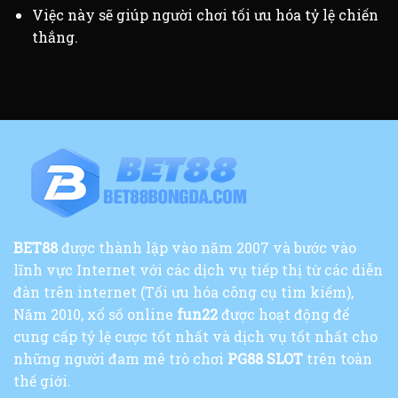
Việc này sẽ giúp người chơi tối ưu hóa tỷ lệ chiến
thắng.
BET88
được thành lập vào năm 2007 và bước vào
lĩnh vực Internet với các dịch vụ tiếp thị từ các diễn
đàn trên internet (Tối ưu hóa công cụ tìm kiếm),
Năm 2010, xổ số online
fun22
được hoạt động để
cung cấp tỷ lệ cược tốt nhất và dịch vụ tốt nhất cho
những người đam mê trò chơi
PG88 SLOT
trên toàn
thế giới.