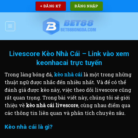
Skip
+ ĐĂNG KÝ
ĐĂNG NHẬP
to
content
Livescore Kèo Nhà Cái – Link vào xem
keonhacai trực tuyến
Trong làng bóng đá,
kèo nhà cái
là một trong những
thuật ngữ được nhắc đến nhiều nhất. Và để có thể
đánh giá được kèo này, việc theo dõi livescore cũng
rất quan trọng. Trong bài viết này, chúng tôi sẽ giới
thiệu về
kèo nhà cái livescore
, cùng nhau điểm qua
các thông tin liên quan và phân tích chuyên sâu.
Kèo nhà cái là gì?