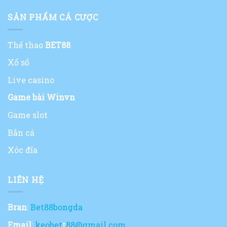
SẢN PHẨM CÁ CƯỢC
Thể thao
BET88
Xổ số
Live casino
Game bài Winvn
Game slot
Bắn cá
Xóc đĩa
LIÊN HỆ
Bran
:
Bet88bongda
Email
:
keobet
t
88@gmail.com