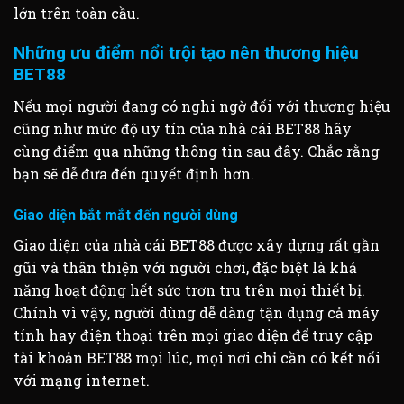
lớn trên toàn cầu.
Những ưu điểm nổi trội tạo nên thương hiệu
BET88
Nếu mọi người đang có nghi ngờ đối với thương hiệu
cũng như mức độ uy tín của nhà cái BET88 hãy
cùng điểm qua những thông tin sau đây. Chắc rằng
bạn sẽ dễ đưa đến quyết định hơn.
Giao diện bắt mắt đến người dùng
Giao diện của nhà cái BET88 được xây dựng rất gần
gũi và thân thiện với người chơi, đặc biệt là khả
năng hoạt động hết sức trơn tru trên mọi thiết bị.
Chính vì vậy, người dùng dễ dàng tận dụng cả máy
tính hay điện thoại trên mọi giao diện để truy cập
tài khoản BET88 mọi lúc, mọi nơi chỉ cần có kết nối
với mạng internet.