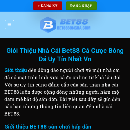
Skip
+ ĐĂNG KÝ
ĐĂNG NHẬP
to
content
Giới Thiệu Nhà Cái Bet88 Cá Cược Bóng
Đá Uy Tín Nhất Vn
Giới thiệu
đến đông đảo người chơi về một nhà cái
đã có mặt trên lĩnh vực cá độ online từ khá lâu đời.
Với sự uy tín cùng đẳng cấp của bản thân nhà cái
BET88 luôn được cộng đồng những người hâm mộ
đam mê bắt độ săn đón. Bài viết sau đây sẽ gửi đến
các bạn những thông tin liên quan đến nhà cái
BET88.
Giới thiệu BET88 sân chơi hấp dẫn