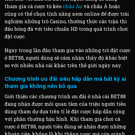
tham gia cá cược từ kèo
châu Âu
và châu Á hoặc
cũng có thể chọn tính năng xem online để được trải
nghiệm những trò Casino, thưởng thức các trận thi
đấu bóng đá với tiêu chuẩn HD trong quá trình chơi
đặt cược.
Ngay trong lần đầu tham gia vào những trò đặt cược
ở BET88, người dùng sẽ cảm nhận thấy độ khác biệt
so với nhiều nhà cái khác trên thế giới ngày nay.
Chương trình ưu đãi siêu hấp dẫn mà bất kỳ ai
tham gia không nên bỏ qua
Giới thiệu các chương trình ưu đãi ở nhà cái BET88
đang nhận được mối quan tâm của triệu người tiêu
dùng tham dự dựa trên tỉ lệ đặt cược hấp dẫn cộng
với phần thưởng hậu hĩnh. Khi tham gia chơi cá
cược ở BET88, người tiêu dùng sẽ nhận được những
khoản tiền khổng lồ khi thắng cược mà còn giành